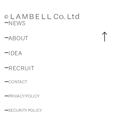
4.当社が取得した個人情報の第三者へ
の業務委託について
NEWS
当社は当社が取得した個人情報の情報
管理業務を外部委託することがありま
ABOUT
す。その委託先は当社でセキュリティ
体制等の評価・選定した委託先として
IDEA
います。
5.当社が取得した個人情報の第三者へ
RECRUIT
の提供について
CONTACT
当社は次の場合を除いて、取得した個
人情報を第三者に提供または共同利用
PRIVACY POLICY
することはありません。
・ 法令に基づき必要な場合
SECURITY POLICY